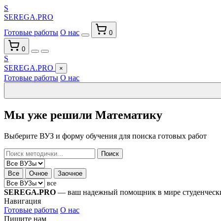
S
SEREGA.PRO
Готовые работы
О нас
0
0
S
SEREGA.PRO
×
Готовые работы
О нас
Мы уже решили
Математику
Выберите ВУЗ и форму обучения для поиска готовых работ
Поиск
Все
Очное
Заочное
все
SEREGA.PRO
— ваш надежный помощник в мире студенческих
Навигация
Готовые работы
О нас
Пишите нам